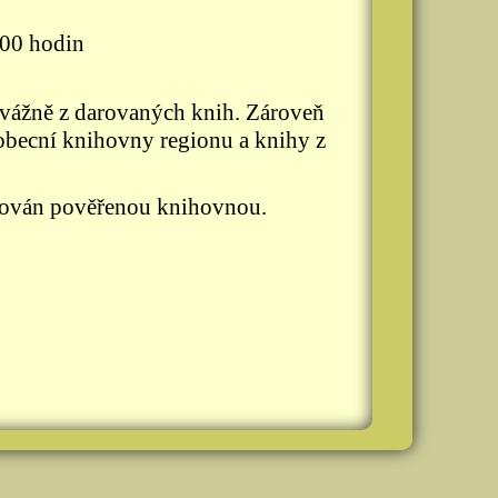
00 hodin
evážně z darovaných knih. Zároveň
obecní knihovny regionu a knihy z
ňován pověřenou knihovnou.