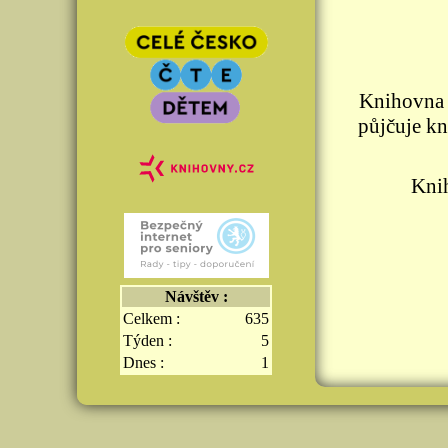
Knihovna p
půjčuje k
Knih
Návštěv :
Celkem :
635
Týden :
5
Dnes :
1