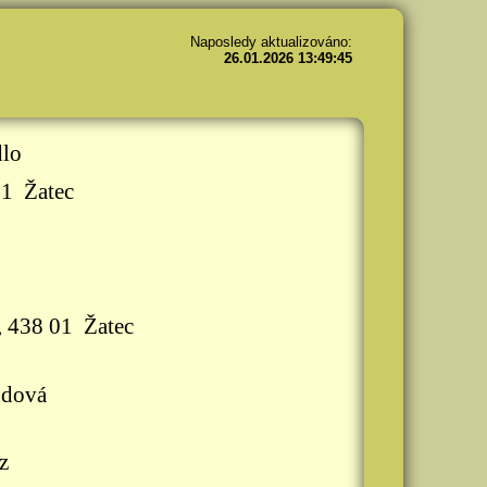
Naposledy aktualizováno:
26.01.2026 13:49:45
lo
01 Žatec
 438 01 Žatec
ndová
z