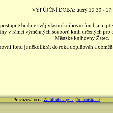
VÝPŮJČNÍ DOBA: úterý 15:30 - 17:
ostupně buduje svůj vlastní knihovní fond, a to př
nihy v rámci výměnných souborů knih určených pro 
Městské knihovny Žatec.
ovní fond je několikrát do roka doplňován a obmě
Provozováno na
WebKnihovny.cz
|
Administrace